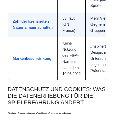
Spiele
53 (laut
Mehr Vielfalt b
Zahl der lizenzierten
IGN
Gegnern und
Nationalmannschaften
France)
Gruppen
Keine
„Inspiriertes“
Nutzung
Design, mögli
des FIFA-
Markenbeschränkung
Unterschiede 
Namens
Logos und
nach dem
Präsentation
10.05.2022
DATENSCHUTZ UND COOKIES: WAS
DIE DATENERHEBUNG FÜR DIE
SPIELERFAHRUNG ÄNDERT
Beim Start eines Online-Spiels weisen