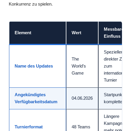
Konkurrenz zu spielen.
Messbarer
Element
Wert
Einfluss im S
Spezieller Mo
The
direkter Zuga
Name des Updates
World’s
zum
Game
internationale
Turnier
Angekündigtes
Startpunkt für
04.06.2026
Verfügbarkeitsdatum
komplette Tur
Längere
Kampagnenda
Turnierformat
48 Teams
mehr potentiel