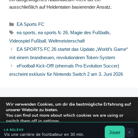
ausschließlich auf Heldentaten basierender Ansatz.
Kategorien
EA Sports FC
Schlagwörter
ea sports
,
ea sports fc 26
,
Magie des Fußballs
,
Videospiel Fußball
,
Weltmeisterschaft
EA SPORTS FC 26 startet das Update „World’s Game“
mit einem brandneuen, revolutionären Token-System
eFootball Kick-Off! (ehemals Pro Evolution Soccer)
erscheint exklusiv für Nintendo Switch 2 am 3. Juni 2026
© 2026 FPFRANCE.COM
Wir verwenden Cookies, um dir die bestmögliche Erfahrung auf
KONTAKT
unserer Website zu bieten.
RECHTLICHE HINWEISE
You can find out more about which cookies we are using or
switch them off in
settings
.
DATENSCHUTZERKLÄRUNG
LA RELÈVE
Jouer
×
Akzeptieren
Ablehnen
Einstellungen
Vis une carrière de footballeur en 30 min.