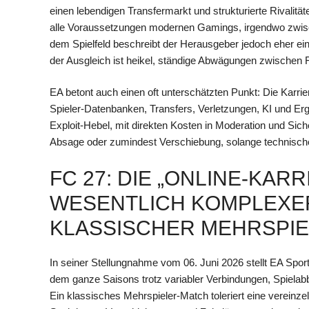
einen lebendigen Transfermarkt und strukturierte Rivalität
alle Voraussetzungen modernen Gamings, irgendwo zwis
dem Spielfeld beschreibt der Herausgeber jedoch eher e
der Ausgleich ist heikel, ständige Abwägungen zwischen 
EA betont auch einen oft unterschätzten Punkt: Die Karrier
Spieler-Datenbanken, Transfers, Verletzungen, KI und Erge
Exploit-Hebel, mit direkten Kosten in Moderation und Siche
Absage oder zumindest Verschiebung, solange technische 
FC 27: DIE „ONLINE-KARR
WESENTLICH KOMPLEXER
KLASSISCHER MEHRSPI
In seiner Stellungnahme vom 06. Juni 2026 stellt EA Sport
dem ganze Saisons trotz variabler Verbindungen, Spiela
Ein klassisches Mehrspieler-Match toleriert eine vereinze