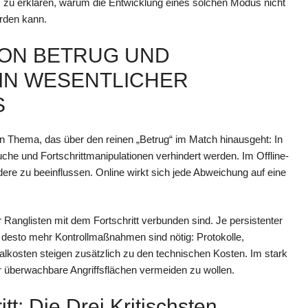
m zu erklären, warum die Entwicklung eines solchen Modus nicht
rden kann.
VON BETRUG UND
IN WESENTLICHER
S
ein Thema, das über den reinen „Betrug“ im Match hinausgeht: In
che und Fortschrittmanipulationen verhindert werden. Im Offline-
re zu beeinflussen. Online wirkt sich jede Abweichung auf eine
Ranglisten mit dem Fortschritt verbunden sind. Je persistenter
 desto mehr Kontrollmaßnahmen sind nötig: Protokolle,
lkosten steigen zusätzlich zu den technischen Kosten. Im stark
überwachbare Angriffsflächen vermeiden zu wollen.
tt: Die Drei Kritischsten