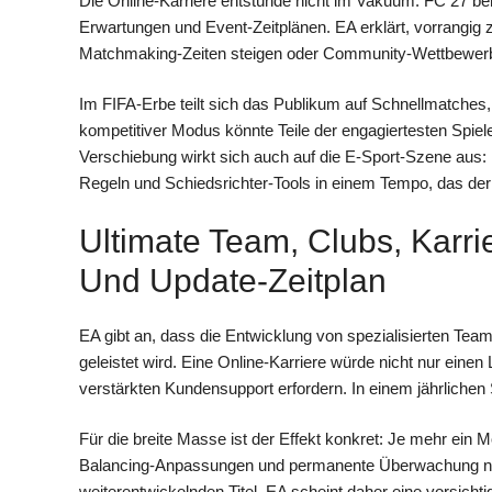
Die Online-Karriere entstünde nicht im Vakuum. FC 27 be
Erwartungen und Event-Zeitplänen. EA erklärt, vorrangig 
Matchmaking-Zeiten steigen oder Community-Wettbewer
Im FIFA-Erbe teilt sich das Publikum auf Schnellmatches, 
kompetitiver Modus könnte Teile der engagiertesten Spiele
Verschiebung wirkt sich auch auf die E-Sport-Szene aus:
Regeln und Schiedsrichter-Tools in einem Tempo, das der
Ultimate Team, Clubs, Kar
Und Update-Zeitplan
EA gibt an, dass die Entwicklung von spezialisierten Tea
geleistet wird. Eine Online-Karriere würde nicht nur ein
verstärkten Kundensupport erfordern. In einem jährlichen S
Für die breite Masse ist der Effekt konkret: Je mehr ein M
Balancing-Anpassungen und permanente Überwachung nöt
weiterentwickelnden Titel. EA scheint daher eine vorsic