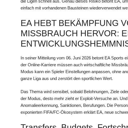
die Ligen schnell aus. Genau dieses Risiko betont EA, u
einfach mit vorhandenen Bausteinen wiederverwendet we
EA HEBT BEKÄMPFUNG 
MISSBRAUCH HERVOR: E
ENTWICKLUNGSHEMMNI
In seiner Mitteilung vom 06. Juni 2026 betont EA Sports 
der Online-Karriere müssen auch wirtschaftliche Missbräu
Modus kann ein Spieler Einstellungen anpassen, ohne ande
ganze Liga aus und zerstört den sportlichen Wert.
Das Thema wird sensibel, sobald Belohnungen, Ziele oder 
der Modus, desto mehr zieht er Exploit-Versuche an. Und
Anomalieerkennung, Sanktionen, Berufungen. Die Persona
exponierten FIFA/FC-Ökosystem erklärt EA, neue schwer 
Transfers, Budgets, Fortschri