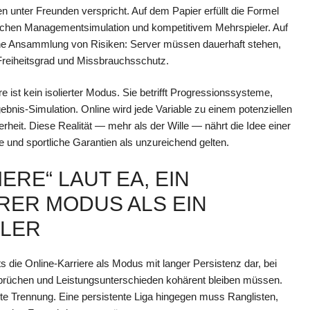
en unter Freunden verspricht. Auf dem Papier erfüllt die Formel
chen Managementsimulation und kompetitivem Mehrspieler. Auf
ine Ansammlung von Risiken: Server müssen dauerhaft stehen,
Freiheitsgrad und Missbrauchsschutz.
e ist kein isolierter Modus. Sie betrifft Progressionssysteme,
bnis-Simulation. Online wird jede Variable zu einem potenziellen
rheit. Diese Realität — mehr als der Wille — nährt die Idee einer
und sportliche Garantien als unzureichend gelten.
IERE“ LAUT EA, EIN
ER MODUS ALS EIN
ELER
s die Online-Karriere als Modus mit langer Persistenz dar, bei
bbrüchen und Leistungsunterschieden kohärent bleiben müssen.
lte Trennung. Eine persistente Liga hingegen muss Ranglisten,