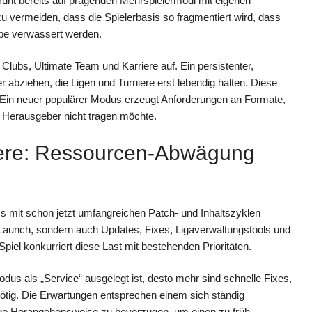
ruht bereits auf prägenden Mehrspielermodi mit eigenen
zu vermeiden, dass die Spielerbasis so fragmentiert wird, dass
be verwässert werden.
Clubs, Ultimate Team und Karriere auf. Ein persistenter,
r abziehen, die Ligen und Turniere erst lebendig halten. Diese
 Ein neuer populärer Modus erzeugt Anforderungen an Formate,
 Herausgeber nicht tragen möchte.
riere: Ressourcen-Abwägung
ms mit schon jetzt umfangreichen Patch- und Inhaltszyklen
en Launch, sondern auch Updates, Fixes, Ligaverwaltungstools und
piel konkurriert diese Last mit bestehenden Prioritäten.
odus als „Service“ ausgelegt ist, desto mehr sind schnelle Fixes,
ig. Die Erwartungen entsprechen einem sich ständig
htige Herangehensweise zu bevorzugen, um einen zu früh