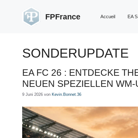
Zum
Inhalt
FPFrance
Accueil
EA S
springen
SONDERUPDATE
EA FC 26 : ENTDECKE T
NEUEN SPEZIELLEN WM-
9 Juni 2026
von
Kevin.Bonnet.36