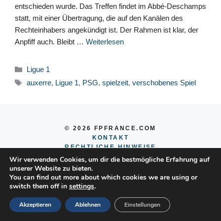
entschieden wurde. Das Treffen findet im Abbé-Deschamps
statt, mit einer Übertragung, die auf den Kanälen des
Rechteinhabers angekündigt ist. Der Rahmen ist klar, der
Anpfiff auch. Bleibt …
Weiterlesen
Kategorien
Ligue 1
Schlagwörter
auxerre
,
Ligue 1
,
PSG
,
spielzeit
,
verschobenes Spiel
© 2026 FPFRANCE.COM
KONTAKT
RECHTLICHE HINWEISE
DATENSCHUTZERKLÄRUNG
Wir verwenden Cookies, um dir die bestmögliche Erfahrung auf
unserer Website zu bieten.
You can find out more about which cookies we are using or
switch them off in
settings
.
Akzeptieren
Ablehnen
Einstellungen