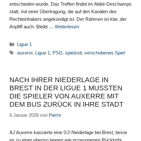
entschieden wurde. Das Treffen findet im Abbé-Deschamps
statt, mit einer Übertragung, die auf den Kanälen des
Rechteinhabers angekündigt ist. Der Rahmen ist klar, der
Anpfiff auch. Bleibt …
Weiterlesen
Kategorien
Ligue 1
Schlagwörter
auxerre
,
Ligue 1
,
PSG
,
spielzeit
,
verschobenes Spiel
NACH IHRER NIEDERLAGE IN
BREST IN DER LIGUE 1 MUSSTEN
DIE SPIELER VON AUXERRE MIT
DEM BUS ZURÜCK IN IHRE STADT
6 Januar 2026
von
Pierre
AJ Auxerre kassierte eine 0:2-Niederlage bei Brest, bevor
es zu einer ebenso langen wie erzwungenen Rückkehr