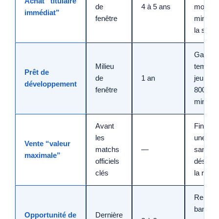
Achat “titulaire
de
4 à 5 ans
moins 2
immédiat”
fenêtre
minutes
la saiso
Gagner
Milieu
temps 
Prêt de
de
1 an
jeu (900
développement
fenêtre
800
minutes
Avant
Finance
les
une rec
Vente “valeur
matchs
—
sans
maximale”
officiels
déséqui
clés
la rotat
Renforc
banc à 
Opportunité de
Dernière