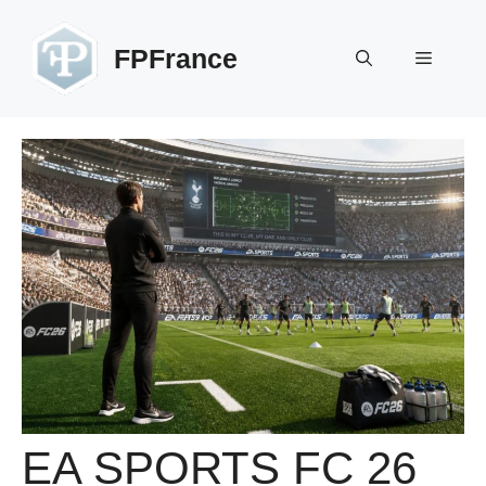
Aller
au
FPFrance
Menu
contenu
EA SPORTS FC 26