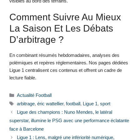
visibles au bord des terrains.
Comment Suivre Au Mieux
La Saison Et Les Débats
D’arbitrage ?
En combinant résumés hebdomadaires, analyses des
polémiques et repères réglementaires. Nos pages dédiées
Ligue 1 centralisent ces contenus et offrent un cadre de
lecture fiable.
Catégories
Actualité Football
Étiquettes
arbitrage
,
éric wattellier
,
football
,
Ligue 1
,
sport
Ligue des champions : Nuno Mendes, le latéral
superstar, illumine le PSG avec une performance éclatante
face à Barcelone
Ligue 1 : Lens, malgré une infériorité numérique,