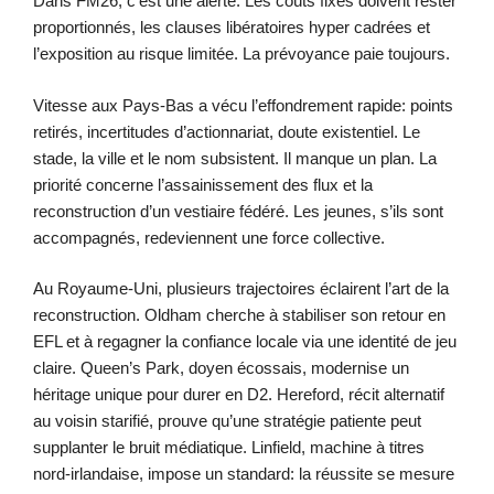
Dans FM26, c’est une alerte. Les coûts fixes doivent rester
proportionnés, les clauses libératoires hyper cadrées et
l’exposition au risque limitée. La prévoyance paie toujours.
Vitesse aux Pays-Bas a vécu l’effondrement rapide: points
retirés, incertitudes d’actionnariat, doute existentiel. Le
stade, la ville et le nom subsistent. Il manque un plan. La
priorité concerne l’assainissement des flux et la
reconstruction d’un vestiaire fédéré. Les jeunes, s’ils sont
accompagnés, redeviennent une force collective.
Au Royaume-Uni, plusieurs trajectoires éclairent l’art de la
reconstruction. Oldham cherche à stabiliser son retour en
EFL et à regagner la confiance locale via une identité de jeu
claire. Queen’s Park, doyen écossais, modernise un
héritage unique pour durer en D2. Hereford, récit alternatif
au voisin starifié, prouve qu’une stratégie patiente peut
supplanter le bruit médiatique. Linfield, machine à titres
nord-irlandaise, impose un standard: la réussite se mesure