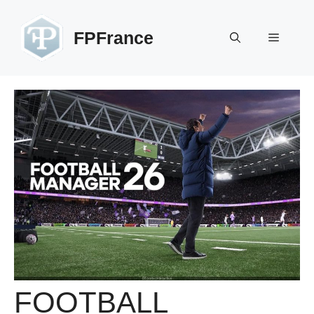
Aller
au
FPFrance
Menu
contenu
FOOTBALL