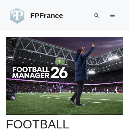
Aller
au
FPFrance
Menu
contenu
FOOTBALL