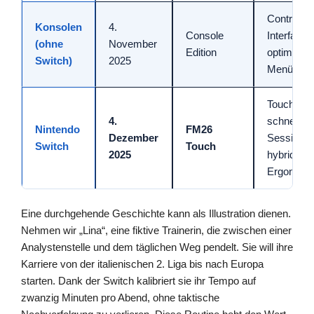
Controller
Konsolen
4.
Console
Interface,
(ohne
November
Edition
optimierte
Switch)
2025
Menüs
Touchscre
4.
schnelle
Nintendo
FM26
Dezember
Sessions,
Switch
Touch
2025
hybride
Ergonomi
Eine durchgehende Geschichte kann als Illustration dienen.
Nehmen wir „Lina“, eine fiktive Trainerin, die zwischen einer
Analystenstelle und dem täglichen Weg pendelt. Sie will ihre
Karriere von der italienischen 2. Liga bis nach Europa
starten. Dank der Switch kalibriert sie ihr Tempo auf
zwanzig Minuten pro Abend, ohne taktische