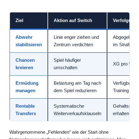
Ziel
Aktion auf Switch
Verfolgungs
Abwehr
Linie enger ziehen und
Abgegebene
stabilisieren
Zentrum verdichten
im Strafrau
Chancen
Spiel häufiger
XG pro 90 M
kreieren
umschalten
Ermüdung
Belastung am Tag nach
Verfügbarkei
managen
dem Spiel reduzieren
Training
Rentable
Systematische
Gehaltsspie
Transfers
Weiterverkaufsklauseln
erhalten
Wahrgenommene „Fehlenden“ wie der Start ohne