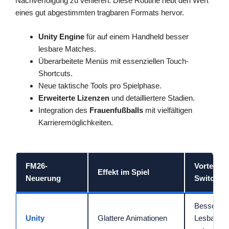
Nachverfolgung zu verlieren. Diese Routine hebt den Wert
eines gut abgestimmten tragbaren Formats hervor.
Unity Engine
für auf einem Handheld besser
lesbare Matches.
Überarbeitete Menüs mit essenziellen Touch-
Shortcuts.
Neue taktische Tools pro Spielphase.
Erweiterte Lizenzen
und detailliertere Stadien.
Integration des
Frauenfußballs
mit vielfältigen
Karrieremöglichkeiten.
FM26-
Vorteil au
Effekt im Spiel
Neuerung
Switch
Bessere
Unity
Glattere Animationen
Lesbarkeit