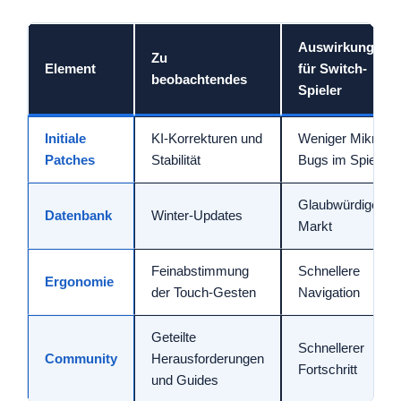
Auswirkungen
Zu
Element
für Switch-
beobachtendes
Spieler
Initiale
KI-Korrekturen und
Weniger Mikro-
Patches
Stabilität
Bugs im Spiel
Glaubwürdigerer
Datenbank
Winter-Updates
Markt
Feinabstimmung
Schnellere
Ergonomie
der Touch-Gesten
Navigation
Geteilte
Schnellerer
Community
Herausforderungen
Fortschritt
und Guides