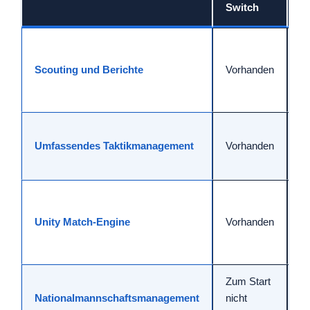
Switch
W
Fi
Scouting und Berichte
Vorhanden
k
A
Ei
Umfassendes Taktikmanagement
Vorhanden
pr
S
Op
A
Unity Match-Engine
Vorhanden
u
B
Zum Start
V
Nationalmannschaftsmanagement
nicht
fü