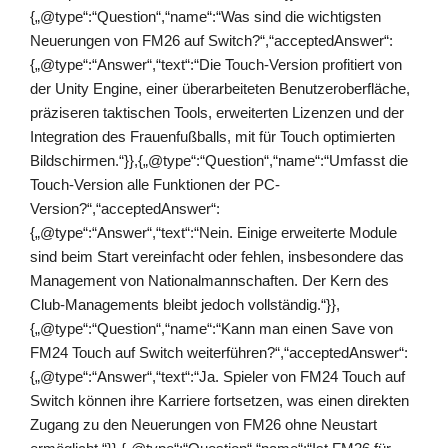
{„@type“:“Question“,“name“:“Was sind die wichtigsten
Neuerungen von FM26 auf Switch?“,“acceptedAnswer“:
{„@type“:“Answer“,“text“:“Die Touch-Version profitiert von
der Unity Engine, einer überarbeiteten Benutzeroberfläche,
präziseren taktischen Tools, erweiterten Lizenzen und der
Integration des Frauenfußballs, mit für Touch optimierten
Bildschirmen.“}},{„@type“:“Question“,“name“:“Umfasst die
Touch-Version alle Funktionen der PC-
Version?“,“acceptedAnswer“:
{„@type“:“Answer“,“text“:“Nein. Einige erweiterte Module
sind beim Start vereinfacht oder fehlen, insbesondere das
Management von Nationalmannschaften. Der Kern des
Club-Managements bleibt jedoch vollständig.“}},
{„@type“:“Question“,“name“:“Kann man einen Save von
FM24 Touch auf Switch weiterführen?“,“acceptedAnswer“:
{„@type“:“Answer“,“text“:“Ja. Spieler von FM24 Touch auf
Switch können ihre Karriere fortsetzen, was einen direkten
Zugang zu den Neuerungen von FM26 ohne Neustart