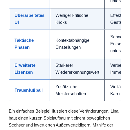
unterwegs
Überarbeitetes
Weniger kritische
Effektive 
UI
Klicks
Gesten
Schnelle
Taktische
Kontextabhängige
Entscheid
Phasen
Einstellungen
unterwegs
Erweiterte
Stärkerer
Verbesser
Lizenzen
Wiedererkennungswert
Immersio
Zusätzliche
Vielfältige
Frauenfußball
Meisterschaften
Karrierew
Ein einfaches Beispiel illustriert diese Veränderungen. Lina
baut einen kurzen Spielaufbau mit einem beweglichen
Sechser und invertierten Außenverteidigern. Mithilfe der