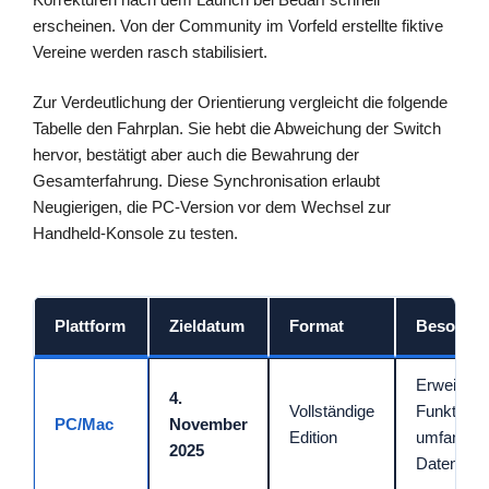
erscheinen. Von der Community im Vorfeld erstellte fiktive
Vereine werden rasch stabilisiert.
Zur Verdeutlichung der Orientierung vergleicht die folgende
Tabelle den Fahrplan. Sie hebt die Abweichung der Switch
hervor, bestätigt aber auch die Bewahrung der
Gesamterfahrung. Diese Synchronisation erlaubt
Neugierigen, die PC-Version vor dem Wechsel zur
Handheld-Konsole zu testen.
Plattform
Zieldatum
Format
Besonder
Erweiterte
4.
Vollständige
Funktione
PC/Mac
November
Edition
umfangrei
2025
Datenban