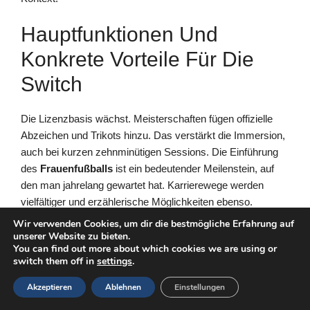
Hauptfunktionen Und
Konkrete Vorteile Für Die
Switch
Die Lizenzbasis wächst. Meisterschaften fügen offizielle
Abzeichen und Trikots hinzu. Das verstärkt die Immersion,
auch bei kurzen zehnminütigen Sessions. Die Einführung
des
Frauenfußballs
ist ein bedeutender Meilenstein, auf
den man jahrelang gewartet hat. Karrierewege werden
vielfältiger und erzählerische Möglichkeiten ebenso.
Wir verwenden Cookies, um dir die bestmögliche Erfahrung auf
Die folgende Liste fasst die spürbaren Stärken auf einer
unserer Website zu bieten.
You can find out more about which cookies we are using or
Hybridkonsole zusammen. Sie konzentriert sich auf den
switch them off in
settings
.
realen Einfluss in Mobilität und kurzen Zyklen. Sie
unterstreicht auch die Sorgfalt für den Alltag des virtuellen
Akzeptieren
Ablehnen
Einstellungen
Trainers.