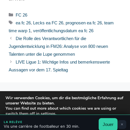
Kategorien
FC 26
Schlagwörter
ea fc 26
,
Lecks ea FC 26
,
prognosen ea fc 26
,
team
time warp 1
,
veröffentlichungsdatum ea fc 26
Die Rolle des Verantwortlichen für die
Jugendentwicklung in FM26: Analyse von 800 neuen
Talenten unter die Lupe genommen
LIVE Ligue 1: Wichtige Infos und bemerkenswerte
Aussagen vor dem 17. Spieltag
© 2026 FPFRANCE.COM
Wir verwenden Cookies, um dir die bestmögliche Erfahrung auf
KONTAKT
unserer Website zu bieten.
RECHTLICHE HINWEISE
You can find out more about which cookies we are using or
switch them off in
settings
.
DATENSCHUTZERKLÄRUNG
LA RELÈVE
Jouer
×
Akzeptieren
Ablehnen
Einstellungen
Vis une carrière de footballeur en 30 min.