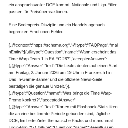
ein anspruchsvoller DCE kommt. Nationale und Liga-Filter
passen für Preisüberreaktionen.
Eine Bodenpreis-Disziplin und ein Handelstagebuch
begrenzen Emotionen-Fehler.
{„@context“:“https://schema.org“,“@type“:“FAQPage“,“mai
nEntity“:[{„@type“:“Question“,“name“:“Wann erscheint das
Time Warp Team 1 in EA FC 26?“,“acceptedAnswer“:
{„@type“:“Answer“,“text“:“Die Leaks deuten auf einen Start
am Freitag, 2. Januar 2026 um 19 Uhr in Frankreich hin.
Das In-Game-Banner und die offizielle News-Seite
bestätigen die genaue Uhrzeit.“}},
{„@type“:“Question“,“name“:“Was bringt die Time Warp-
Promo konkret?“,“acceptedAnswer“:
{„@type“:“Answer“,“text“:“Karten mit Flashback-Statistiken,
die an eine bestimmte Periode gebunden sind, tägliche
DCE, limitierte Ziele, thematische Packs und manchmal
Login-Boni.“}},{„@type“:“Question“,“name“:“Beeinflussen