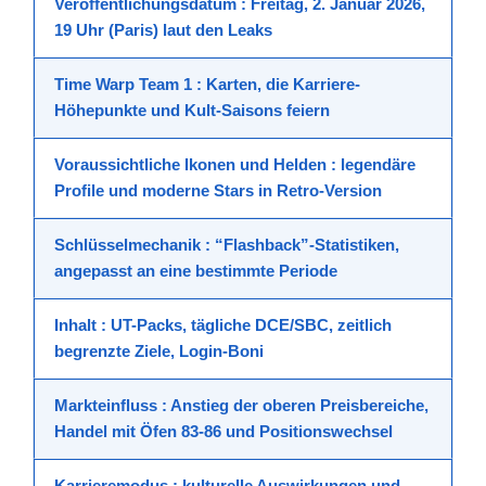
Veröffentlichungsdatum
: Freitag, 2. Januar 2026,
19 Uhr (Paris) laut den
Leaks
Time Warp Team 1
: Karten, die Karriere-
Höhepunkte und Kult-Saisons feiern
Voraussichtliche Ikonen und Helden
: legendäre
Profile und moderne Stars in Retro-Version
Schlüsselmechanik
: “Flashback”-Statistiken,
angepasst an eine bestimmte Periode
Inhalt
: UT-Packs, tägliche DCE/SBC, zeitlich
begrenzte Ziele,
Login-Boni
Markteinfluss
: Anstieg der oberen Preisbereiche,
Handel mit Öfen 83-86 und Positionswechsel
Karrieremodus
: kulturelle Auswirkungen und