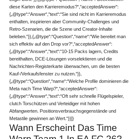
diese Karten den Karrieremodus?“,“acceptedAnswer“:
{„@type“:“Answer“,“text“:“Sie sind nicht im Karrieremodus
enthalten, inspirieren aber Community-Challenges und
Retro-Szenarien, die die Szene und Creator-Inhalte
beleben.“}},{„@type“:“Question“,“name“:“Wie bereitet man
sich effektiv auf den Drop vor?“,“acceptedAnswer“:
{„@type“:“Answer“,“text“:“10-15 Packs lagern, Credits
bereithalten, DCE-Lösungen vorselektieren und die
Nachrichten-Registerkarte überwachen, um die besten
Kauf-/Verkaufsfenster zu nutzen.“}},
{„@type“:“Question“,“name“:“Welche Profile dominieren die
Meta nach Time Warp?“,“acceptedAnswer“:
{„@type“:“Answer“,“text“:“Oft sehr schnelle Flügelspieler,
clutch Torschützen und Verteidiger mit hohen
Abfangwerten. Positionsverbrauchsgegenstände und
Metastile gewinnen an Wert.“}}]}
Wann Erscheint Das Time
Warp Team 1 In EA FC 26?