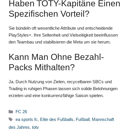
Haben TOTY-Kapitäne Einen
Spezifischen Vorteil?
Sie bündeln oft wesentliche Attribute und entscheidende
PlayStyles+. Ihre Seltenheit und Vielseitigkeit beeinflussen
den Teambau und stabilisieren die Meta um sie herum.
Kann Man Ohne Bezahl-
Packs Mithalten?
Ja. Durch Nutzung von Zielen, recycelbaren SBCs und
Trading in ruhigen Phasen lassen sich solide Belohnungen
erzielen und eine konkurrenzfähige Saison spielen.
Kategorien
FC 26
Schlagwörter
ea sports fc
,
Elite des Fußballs
,
Fußball
,
Mannschaft
des Jahres
,
toty