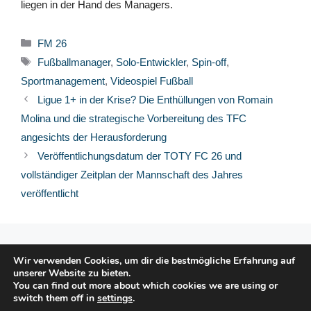
liegen in der Hand des Managers.
Kategorien
FM 26
Schlagwörter
Fußballmanager
,
Solo-Entwickler
,
Spin-off
,
Sportmanagement
,
Videospiel Fußball
Ligue 1+ in der Krise? Die Enthüllungen von Romain
Molina und die strategische Vorbereitung des TFC
angesichts der Herausforderung
Veröffentlichungsdatum der TOTY FC 26 und
vollständiger Zeitplan der Mannschaft des Jahres
veröffentlicht
© 2026 FPFRANCE.COM
Wir verwenden Cookies, um dir die bestmögliche Erfahrung auf
KONTAKT
unserer Website zu bieten.
RECHTLICHE HINWEISE
You can find out more about which cookies we are using or
switch them off in
settings
.
DATENSCHUTZERKLÄRUNG