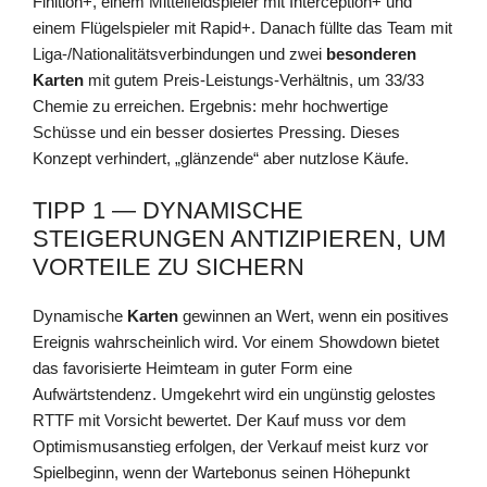
Finition+, einem Mittelfeldspieler mit Interception+ und
einem Flügelspieler mit Rapid+. Danach füllte das Team mit
Liga-/Nationalitätsverbindungen und zwei
besonderen
Karten
mit gutem Preis-Leistungs-Verhältnis, um 33/33
Chemie zu erreichen. Ergebnis: mehr hochwertige
Schüsse und ein besser dosiertes Pressing. Dieses
Konzept verhindert, „glänzende“ aber nutzlose Käufe.
TIPP 1 — DYNAMISCHE
STEIGERUNGEN ANTIZIPIEREN, UM
VORTEILE ZU SICHERN
Dynamische
Karten
gewinnen an Wert, wenn ein positives
Ereignis wahrscheinlich wird. Vor einem Showdown bietet
das favorisierte Heimteam in guter Form eine
Aufwärtstendenz. Umgekehrt wird ein ungünstig gelostes
RTTF mit Vorsicht bewertet. Der Kauf muss vor dem
Optimismusanstieg erfolgen, der Verkauf meist kurz vor
Spielbeginn, wenn der Wartebonus seinen Höhepunkt