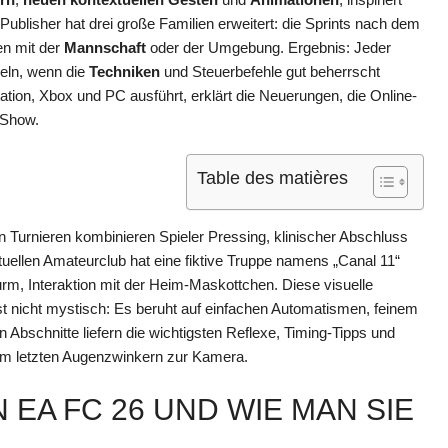
ublisher hat drei große Familien erweitert: die Sprints nach dem
en mit der
Mannschaft
oder der Umgebung. Ergebnis: Jeder
eln, wenn die
Techniken
und Steuerbefehle gut beherrscht
tation, Xbox und PC ausführt, erklärt die Neuerungen, die Online-
e Show.
Table des matières
n Turnieren kombinieren Spieler Pressing, klinischer Abschluss
rtuellen Amateurclub hat eine fiktive Truppe namens „Canal 11“
turm, Interaktion mit der Heim-Maskottchen. Diese visuelle
st nicht mystisch: Es beruht auf einfachen Automatismen, feinem
 Abschnitte liefern die wichtigsten Reflexe, Timing-Tipps und
zum letzten Augenzwinkern zur Kamera.
N EA FC 26 UND WIE MAN SIE