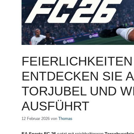
FEIERLICHKEITEN 
ENTDECKEN SIE 
TORJUBEL UND WI
AUSFÜHRT
12 Februar 2026
von
Thomas
EA Sports FC 26
setzt mit reichhaltigeren
Torschussfeie