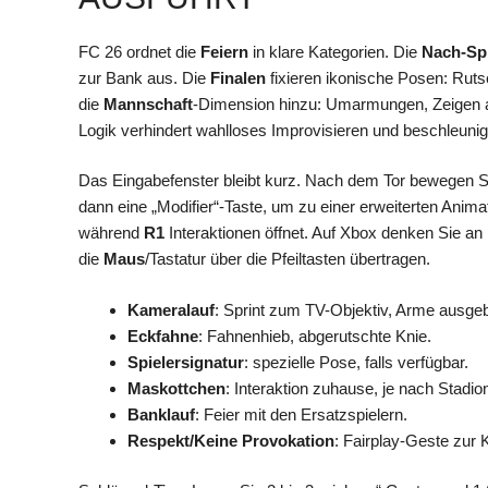
FC 26 ordnet die
Feiern
in klare Kategorien. Die
Nach-Sp
zur Bank aus. Die
Finalen
fixieren ikonische Posen: Rutsc
die
Mannschaft
-Dimension hinzu: Umarmungen, Zeigen a
Logik verhindert wahlloses Improvisieren und beschleunig
Das Eingabefenster bleibt kurz. Nach dem Tor bewegen Sie
dann eine „Modifier“-Taste, um zu einer erweiterten Anima
während
R1
Interaktionen öffnet. Auf Xbox denken Sie an
die
Maus
/Tastatur über die Pfeiltasten übertragen.
Kameralauf
: Sprint zum TV-Objektiv, Arme ausgebr
Eckfahne
: Fahnenhieb, abgerutschte Knie.
Spielersignatur
: spezielle Pose, falls verfügbar.
Maskottchen
: Interaktion zuhause, je nach Stadio
Banklauf
: Feier mit den Ersatzspielern.
Respekt/Keine Provokation
: Fairplay-Geste zur