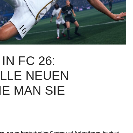
IN FC 26:
ALLE NEUEN
E MAN SIE
rn
,
neuen kontextuellen Gesten
und
Animationen
, inspiriert