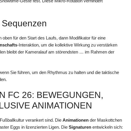
 Showtime-Geste fest. Diese Mikro-Rotation verhindert
le Sequenzen
ch oben für den Start des Laufs, dann Modifikator für eine
nschafts
-Interaktion, um die kollektive Wirkung zu verstärken
alen bleibt der Kameralauf am störendsten … im Rahmen der
 wenn Sie führen, um den Rhythmus zu halten und die taktische
den.
IN FC 26: BEWEGUNGEN,
USIVE ANIMATIONEN
n Fußballkultur verankert sind. Die
Animationen
der Maskottchen
aster Eggs in lizenzierten Ligen. Die
Signaturen
entwickeln sich: