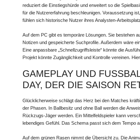
reduziert die Einstiegshürde und erweitert so die Spielba
für die Nutzererfahrung beschleunigen. Voraussetzung is
fühlen sich historische Nutzer ihres Analysten-Arbeitsplat
Auf dem PC gibt es temporäre Lösungen. Sie bestehen au
Notizen und gespeicherte Suchprofile. Außerdem wäre ei
Eine anpassbare „Schnellzugriffsleiste“ könnte die Ausf
Projekt könnte Zugänglichkeit und Kontrolle vereinen. Hier
GAMEPLAY UND FUSSBALL
AY, DER DIE SAISON RET
Glücklicherweise schlägt das Herz bei den Matches kräft
der Phasen. In Ballbesitz und ohne Ball werden die Anwei
Rückzugs-Jäger werden. Ein Mittelfeldspieler kann verschi
lebendiges Gefühl. Das Schema passt sich dem Tempo an
Auf dem grünen Rasen nimmt die Übersicht zu. Die Animatio