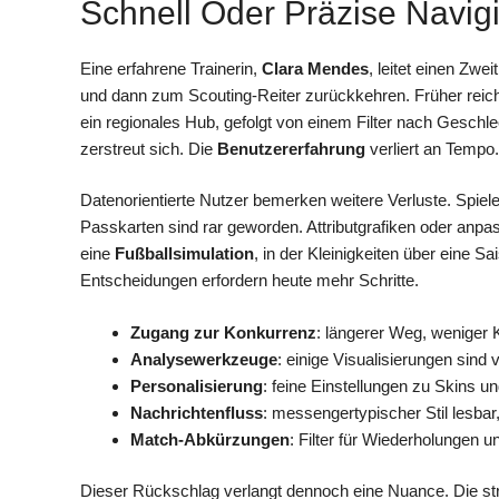
Schnell Oder Präzise Navi
Eine erfahrene Trainerin,
Clara Mendes
, leitet einen Zwe
und dann zum Scouting-Reiter zurückkehren. Früher reich
ein regionales Hub, gefolgt von einem Filter nach Geschle
zerstreut sich. Die
Benutzererfahrung
verliert an Tempo.
Datenorientierte Nutzer bemerken weitere Verluste. Spie
Passkarten sind rar geworden. Attributgrafiken oder anpa
eine
Fußballsimulation
, in der Kleinigkeiten über eine 
Entscheidungen erfordern heute mehr Schritte.
Zugang zur Konkurrenz
: längerer Weg, weniger 
Analysewerkzeuge
: einige Visualisierungen sind 
Personalisierung
: feine Einstellungen zu Skins
Nachrichtenfluss
: messengertypischer Stil lesbar,
Match-Abkürzungen
: Filter für Wiederholungen u
Dieser Rückschlag verlangt dennoch eine Nuance. Die strat