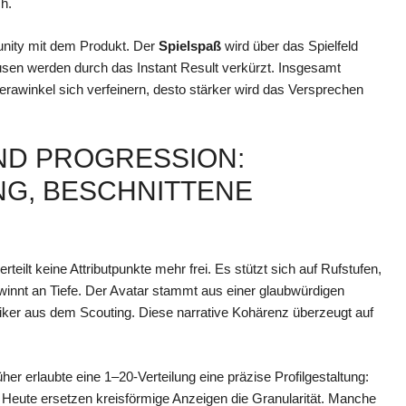
ch.
unity mit dem Produkt. Der
Spielspaß
wird über das Spielfeld
usen werden durch das Instant Result verkürzt. Insgesamt
erawinkel sich verfeinern, desto stärker wird das Versprechen
ND PROGRESSION:
G, BESCHNITTENE
eilt keine Attributpunkte mehr frei. Es stützt sich auf Rufstufen,
winnt an Tiefe. Der Avatar stammt aus einer glaubwürdigen
niker aus dem Scouting. Diese narrative Kohärenz überzeugt auf
her erlaubte eine 1–20-Verteilung eine präzise Profilgestaltung:
 Heute ersetzen kreisförmige Anzeigen die Granularität. Manche