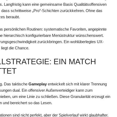
sis. Langfristig kann eine gemeinsame Basis Qualitätsoffensiven
t, dass schrittweise „Pro“-Schichten zurückkehren. Ohne das
zes beraubt.
s persönlichen Routinen: systematische Favoriten, angepinnte
ne hierarchisch konfigurierbare Menüstruktur wünschenswert.
ührungsgeschwindigkeit zurückbringen. Ein wohlüberlegtes UX-
 liegt die Chance.
STRATEGIE: EIN MATCH D
TET
ig. Das taktische
Gameplay
entwickelt sich mit klarer Trennung
sungen dual. Ein offensiver Außenverteidiger kann zum
eben, um eine Linie zu schließen. Diese Granularität erzeugt ein
 und bereichert so das Lesen.
nen sind nicht perfekt, aber der Spielverlauf wirkt glaubhafter.