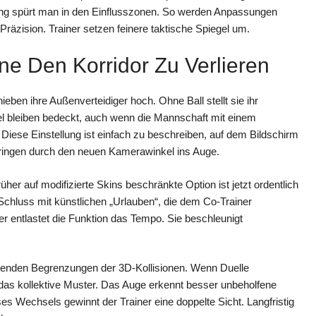
sing spürt man in den Einflusszonen. So werden Anpassungen
Präzision. Trainer setzen feinere taktische Spiegel um.
hne Den Korridor Zu Verlieren
hieben ihre Außenverteidiger hoch. Ohne Ball stellt sie ihr
ügel bleiben bedeckt, auch wenn die Mannschaft mit einem
iese Einstellung ist einfach zu beschreiben, auf dem Bildschirm
springen durch den neuen Kamerawinkel ins Auge.
früher auf modifizierte Skins beschränkte Option ist jetzt ordentlich
. Schluss mit künstlichen „Urlauben“, die dem Co-Trainer
r entlastet die Funktion das Tempo. Sie beschleunigt
ltenden Begrenzungen der 3D-Kollisionen. Wenn Duelle
 das kollektive Muster. Das Auge erkennt besser unbeholfene
ses Wechsels gewinnt der Trainer eine doppelte Sicht. Langfristig