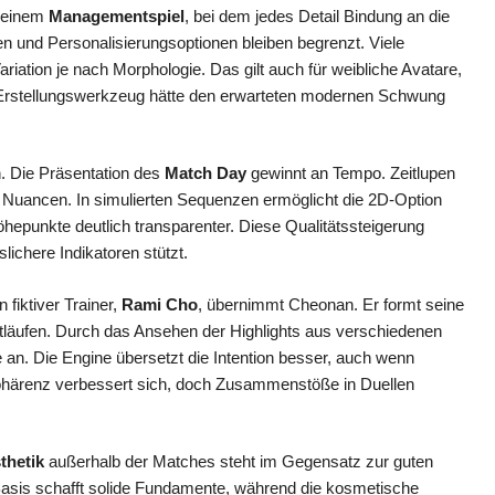
n einem
Managementspiel
, bei dem jedes Detail Bindung an die
uren und Personalisierungsoptionen bleiben begrenzt. Viele
riation je nach Morphologie. Das gilt auch für weibliche Avatare,
tes Erstellungswerkzeug hätte den erwarteten modernen Schwung
. Die Präsentation des
Match Day
gewinnt an Tempo. Zeitlupen
e Nuancen. In simulierten Sequenzen ermöglicht die 2D-Option
hepunkte deutlich transparenter. Diese Qualitätssteigerung
sslichere Indikatoren stützt.
fiktiver Trainer,
Rami Cho
, übernimmt Cheonan. Er formt seine
ittläufen. Durch das Ansehen der Highlights aus verschiedenen
 an. Die Engine übersetzt die Intention besser, auch wenn
ohärenz verbessert sich, doch Zusammenstöße in Duellen
thetik
außerhalb der Matches steht im Gegensatz zur guten
e Basis schafft solide Fundamente, während die kosmetische