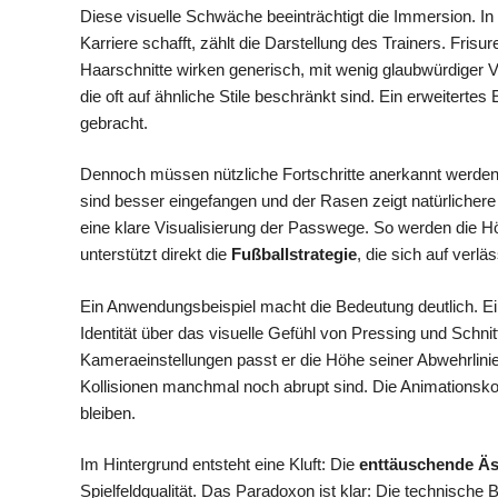
Diese visuelle Schwäche beeinträchtigt die Immersion. I
Karriere schafft, zählt die Darstellung des Trainers. Fris
Haarschnitte wirken generisch, mit wenig glaubwürdiger Va
die oft auf ähnliche Stile beschränkt sind. Ein erweiter
gebracht.
Dennoch müssen nützliche Fortschritte anerkannt werden
sind besser eingefangen und der Rasen zeigt natürlicher
eine klare Visualisierung der Passwege. So werden die Hö
unterstützt direkt die
Fußballstrategie
, die sich auf verlä
Ein Anwendungsbeispiel macht die Bedeutung deutlich. Ein 
Identität über das visuelle Gefühl von Pressing und Schn
Kameraeinstellungen passt er die Höhe seiner Abwehrlinie
Kollisionen manchmal noch abrupt sind. Die Animationsk
bleiben.
Im Hintergrund entsteht eine Kluft: Die
enttäuschende Äs
Spielfeldqualität. Das Paradoxon ist klar: Die technisch