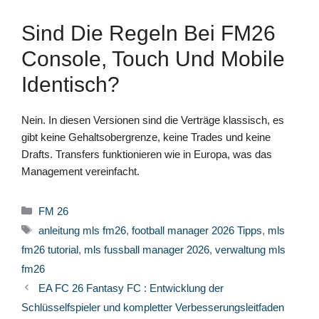
Sind Die Regeln Bei FM26
Console, Touch Und Mobile
Identisch?
Nein. In diesen Versionen sind die Verträge klassisch, es
gibt keine Gehaltsobergrenze, keine Trades und keine
Drafts. Transfers funktionieren wie in Europa, was das
Management vereinfacht.
Kategorien
FM 26
Schlagwörter
anleitung mls fm26
,
football manager 2026 Tipps
,
mls
fm26 tutorial
,
mls fussball manager 2026
,
verwaltung mls
fm26
EA FC 26 Fantasy FC : Entwicklung der
Schlüsselfspieler und kompletter Verbesserungsleitfaden