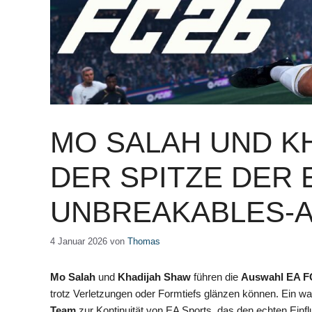
MO SALAH UND K
DER SPITZE DER E
UNBREAKABLES-
4 Januar 2026
von
Thomas
Mo Salah
und
Khadijah Shaw
führen die
Auswahl
EA F
trotz Verletzungen oder Formtiefs glänzen können. Ein w
Team
zur Kontinuität von EA Sports, das den echten Einf