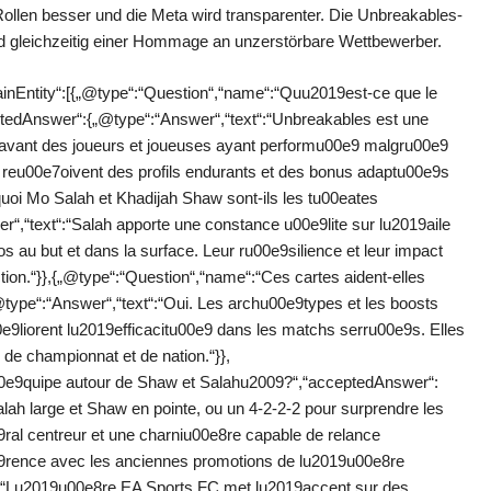
ollen besser und die Meta wird transparenter. Die Unbreakables-
 gleichzeitig einer Hommage an unzerstörbare Wettbewerber.
inEntity“:[{„@type“:“Question“,“name“:“Quu2019est-ce que le
dAnswer“:{„@type“:“Answer“,“text“:“Unbreakables est une
avant des joueurs et joueuses ayant performu00e9 malgru00e9
s reu00e7oivent des profils endurants et des bonus adaptu00e9s
uoi Mo Salah et Khadijah Shaw sont-ils les tu00eates
,“text“:“Salah apporte une constance u00e9lite sur lu2019aile
s au but et dans la surface. Leur ru00e9silience et leur impact
ection.“}},{„@type“:“Question“,“name“:“Ces cartes aident-elles
ype“:“Answer“,“text“:“Oui. Les archu00e9types et les boosts
0e9liorent lu2019efficacitu00e9 dans les matchs serru00e9s. Elles
de championnat et de nation.“}},
0e9quipe autour de Shaw et Salahu2009?“,“acceptedAnswer“:
lah large et Shaw en pointe, ou un 4-2-2-2 pour surprendre les
ral centreur et une charniu00e8re capable de relance
0e9rence avec les anciennes promotions de lu2019u00e8re
:“Lu2019u00e8re EA Sports FC met lu2019accent sur des