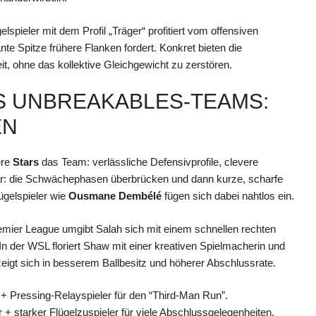
elspieler mit dem Profil „Träger“ profitiert vom offensiven
e Spitze frühere Flanken fordert. Konkret bieten die
t, ohne das kollektive Gleichgewicht zu zerstören.
S UNBREAKABLES-TEAMS:
EN
ere
Stars
das Team: verlässliche Defensivprofile, clevere
klar: die Schwächephasen überbrücken und dann kurze, scharfe
ügelspieler wie
Ousmane Dembélé
fügen sich dabei nahtlos ein.
Premier League umgibt Salah sich mit einem schnellen rechten
In der WSL floriert Shaw mit einer kreativen Spielmacherin und
zeigt sich in besserem Ballbesitz und höherer Abschlussrate.
r + Pressing-Relayspieler für den “Third-Man Run”.
 + starker Flügelzuspieler für viele Abschlussgelegenheiten.