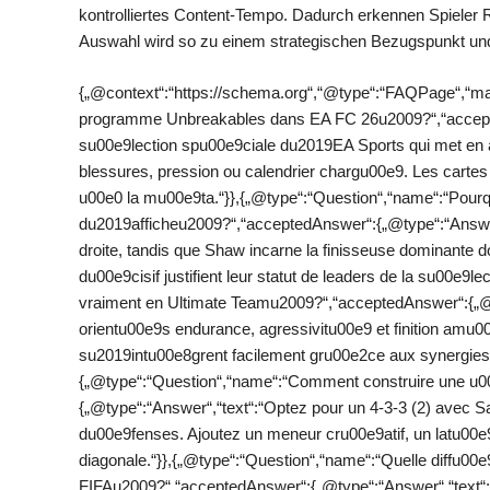
kontrolliertes Content-Tempo. Dadurch erkennen Spieler R
Auswahl wird so zu einem strategischen Bezugspunkt und
{„@context“:“https://schema.org“,“@type“:“FAQPage“,“ma
programme Unbreakables dans EA FC 26u2009?“,“accepte
su00e9lection spu00e9ciale du2019EA Sports qui met en 
blessures, pression ou calendrier chargu00e9. Les carte
u00e0 la mu00e9ta.“}},{„@type“:“Question“,“name“:“Pourq
du2019afficheu2009?“,“acceptedAnswer“:{„@type“:“Answer“
droite, tandis que Shaw incarne la finisseuse dominante do
du00e9cisif justifient leur statut de leaders de la su00e9l
vraiment en Ultimate Teamu2009?“,“acceptedAnswer“:{„@t
orientu00e9s endurance, agressivitu00e9 et finition amu0
su2019intu00e8grent facilement gru00e2ce aux synergies 
{„@type“:“Question“,“name“:“Comment construire une u0
{„@type“:“Answer“,“text“:“Optez pour un 4-3-3 (2) avec Sa
du00e9fenses. Ajoutez un meneur cru00e9atif, un latu00e9
diagonale.“}},{„@type“:“Question“,“name“:“Quelle diffu0
FIFAu2009?“,“acceptedAnswer“:{„@type“:“Answer“,“text“