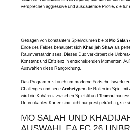
versprechen aggressive und ausdauernde Profile, die für
Getragen von konstantem Spielvolumen bleibt
Mo Salah
d
Ende des Feldes behauptet sich
Khadijah Shaw
als perf
Raumverständnisses. Dieses Duo verkörpert die Unbreaka
Konstanz und Effizienz in entscheidenden Momenten. Au
Auswahlen diese Rangordnung.
Das Programm ist auch um moderne Fortschrittswerkzeug
Challenges und neue
Archetypen
die Rollen im Spiel mi
wird die Kohärenz zwischen Spielstil und
Team
aufbau ess
Unbreakables-Karten sind nicht nur prestigeträchtig, sie s
MO SALAH UND KHADIJA
AUSWAHL EA FC 26 UNB