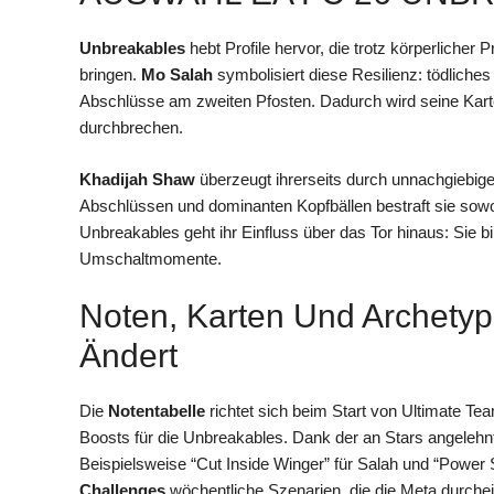
Unbreakables
hebt Profile hervor, die trotz körperlicher
bringen.
Mo Salah
symbolisiert diese Resilienz: tödliches
Abschlüsse am zweiten Pfosten. Dadurch wird seine Kart
durchbrechen.
Khadijah Shaw
überzeugt ihrerseits durch unnachgiebige
Abschlüssen und dominanten Kopfbällen bestraft sie sowo
Unbreakables geht ihr Einfluss über das Tor hinaus: Sie bi
Umschaltmomente.
Noten, Karten Und Archetyp
Ändert
Die
Notentabelle
richtet sich beim Start von Ultimate T
Boosts für die Unbreakables. Dank der an Stars angeleh
Beispielsweise “Cut Inside Winger” für Salah und “Power 
Challenges
wöchentliche Szenarien, die die Meta durche