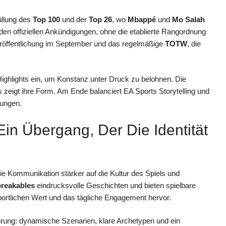
üllung des
Top 100
und der
Top 26
, wo
Mbappé
und
Mo Salah
den offiziellen Ankündigungen, ohne die etablierte Rangordnung
röffentlichung im September und das regelmäßige
TOTW
, die
ighlights ein, um Konstanz unter Druck zu belohnen. Die
zeigt ihre Form. Am Ende balanciert EA Sports Storytelling und
tungen.
in Übergang, Der Die Identität
ie Kommunikation stärker auf die Kultur des Spiels und
reakables
eindrucksvolle Geschichten und bieten spielbare
ortlichen Wert und das tägliche Engagement hervor.
hrung: dynamische Szenarien, klare Archetypen und ein