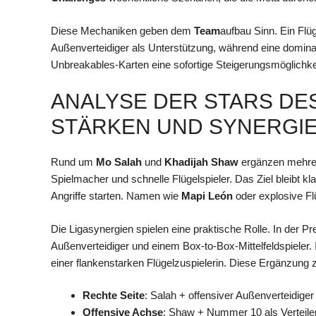
Diese Mechaniken geben dem
Team
aufbau Sinn. Ein Flüg
Außenverteidiger als Unterstützung, während eine dominant
Unbreakables-Karten eine sofortige Steigerungsmöglichkei
ANALYSE DER STARS DE
STÄRKEN UND SYNERGI
Rund um
Mo Salah
und
Khadijah Shaw
ergänzen mehr
Spielmacher und schnelle Flügelspieler. Das Ziel bleibt 
Angriffe starten. Namen wie
Mapi León
oder explosive Fl
Die Ligasynergien spielen eine praktische Rolle. In der 
Außenverteidiger und einem Box-to-Box-Mittelfeldspieler. 
einer flankenstarken Flügelzuspielerin. Diese Ergänzung 
Rechte Seite
: Salah + offensiver Außenverteidige
Offensive Achse
: Shaw + Nummer 10 als Verteiler