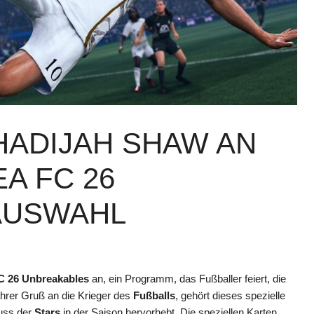
HADIJAH SHAW AN
A FC 26
AUSWAHL
C 26
Unbreakables
an, ein Programm, das Fußballer feiert, die
ahrer Gruß an die Krieger des
Fußballs
, gehört dieses spezielle
luss der
Stars
in der Saison hervorhebt. Die speziellen Karten