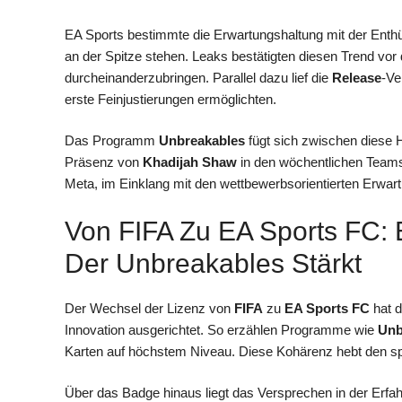
EA Sports bestimmte die Erwartungshaltung mit der Enth
an der Spitze stehen. Leaks bestätigten diesen Trend vor 
durcheinanderzubringen. Parallel dazu lief die
Release
-Ve
erste Feinjustierungen ermöglichten.
Das Programm
Unbreakables
fügt sich zwischen diese H
Präsenz von
Khadijah Shaw
in den wöchentlichen Teams 
Meta, im Einklang mit den wettbewerbsorientierten Erwar
Von FIFA Zu EA Sports FC: E
Der Unbreakables Stärkt
Der Wechsel der Lizenz von
FIFA
zu
EA Sports FC
hat d
Innovation ausgerichtet. So erzählen Programme wie
Unb
Karten auf höchstem Niveau. Diese Kohärenz hebt den sp
Über das Badge hinaus liegt das Versprechen in der Erfa