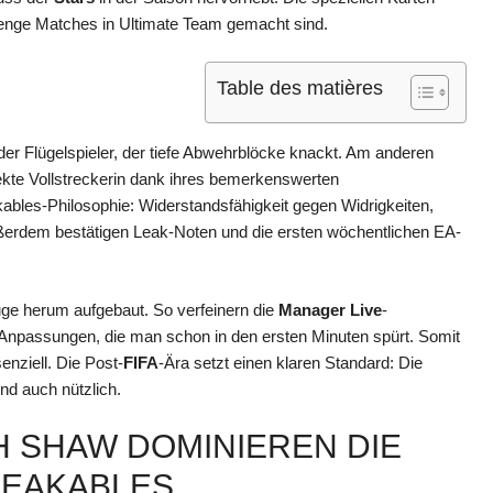
 enge Matches in Ultimate Team gemacht sind.
Table des matières
er Flügelspieler, der tiefe Abwehrblöcke knackt. Am anderen
ekte Vollstreckerin dank ihres bemerkenswerten
bles-Philosophie: Widerstandsfähigkeit gegen Widrigkeiten,
ßerdem bestätigen Leak-Noten und die ersten wöchentlichen EA-
e herum aufgebaut. So verfeinern die
Manager Live
-
t Anpassungen, die man schon in den ersten Minuten spürt. Somit
enziell. Die Post-
FIFA
-Ära setzt einen klaren Standard: Die
ind auch nützlich.
H SHAW DOMINIEREN DIE
REAKABLES