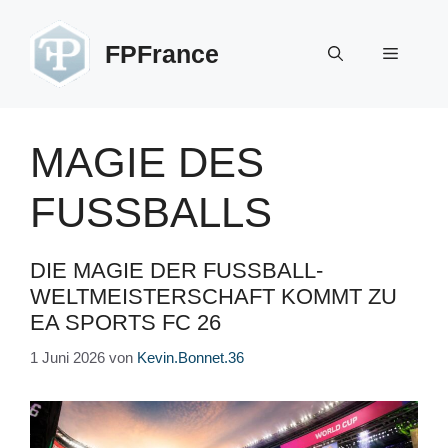
Zum
Inhalt
FPFrance
Menü
springen
MAGIE DES
FUSSBALLS
DIE MAGIE DER FUSSBALL-W
ELTMEISTERSCHAFT KOMMT ZU E
A SPORTS FC 26
1 Juni 2026
von
Kevin.Bonnet.36