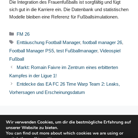
Die Integration des Frauenfußballs ist sorgfältig und fügt
sich gut in die Karriere ein. Die Datenbank und statistischen
Modelle bleiben eine Referenz für Fußballsimulationen.
Kategorien
FM 26
Schlagwörter
Enttäuschung Football Manager
,
football manager 26
,
Football Manager PS5
,
test Fußballmanager
,
Videospiel
Fußball
Markt: Romain Faivre im Zentrum eines erbitterten
Kampfes in der Ligue 1!
Entdecke das EA FC 26 Time Warp Team 2: Leaks,
Vorhersagen und Erscheinungsdatum
© 2026 FPFRANCE.COM
Wir verwenden Cookies, um dir die bestmögliche Erfahrung auf
KONTAKT
unserer Website zu bieten.
RECHTLICHE HINWEISE
You can find out more about which cookies we are using or