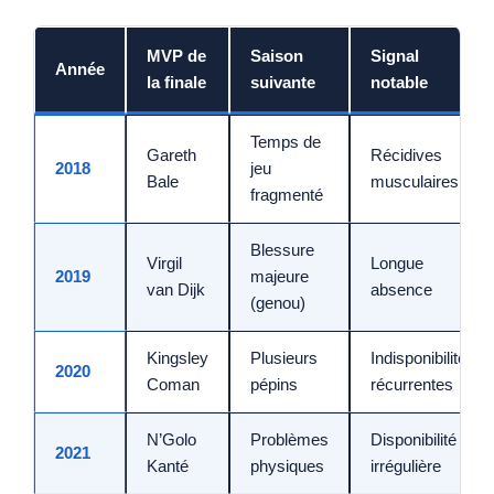
MVP de
Saison
Signal
Année
la finale
suivante
notable
Temps de
Gareth
Récidives
2018
jeu
Bale
musculaires
fragmenté
Blessure
Virgil
Longue
2019
majeure
van Dijk
absence
(genou)
Kingsley
Plusieurs
Indisponibilités
2020
Coman
pépins
récurrentes
N’Golo
Problèmes
Disponibilité
2021
Kanté
physiques
irrégulière