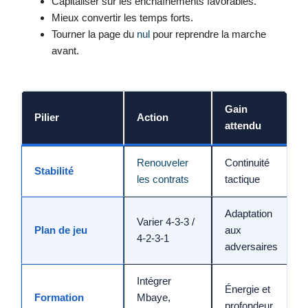
Capitaliser sur les enchaînements favorables.
Mieux convertir les temps forts.
Tourner la page du
nul
pour reprendre la marche
avant.
Gain
Pilier
Action
attendu
Renouveler
Continuité
Stabilité
les contrats
tactique
Adaptation
Varier 4-3-3 /
Plan de jeu
aux
4-2-3-1
adversaires
Intégrer
Énergie et
Formation
Mbaye,
profondeur