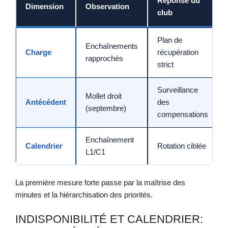
Réponse du
Dimension
Observation
club
Plan de
Enchaînements
Charge
récupération
rapprochés
strict
Surveillance
Mollet droit
Antécédent
des
(septembre)
compensations
Enchaînement
Calendrier
Rotation ciblée
L1/C1
La première mesure forte passe par la maîtrise des
minutes et la hiérarchisation des priorités.
INDISPONIBILITÉ ET CALENDRIER: