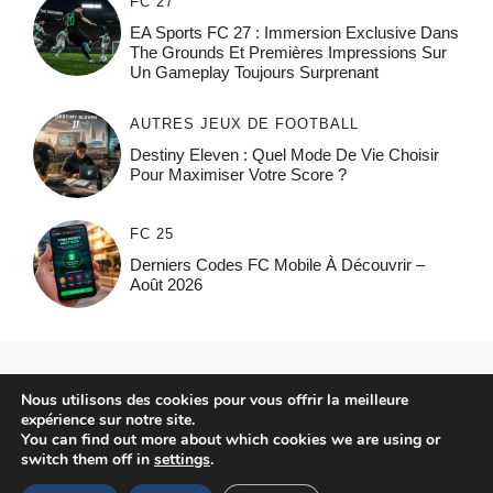
FC 27
EA Sports FC 27 : Immersion Exclusive Dans
The Grounds Et Premières Impressions Sur
Un Gameplay Toujours Surprenant
AUTRES JEUX DE FOOTBALL
Destiny Eleven : Quel Mode De Vie Choisir
Pour Maximiser Votre Score ?
FC 25
Derniers Codes FC Mobile À Découvrir –
Août 2026
© 2026 FPFRANCE.COM
Nous utilisons des cookies pour vous offrir la meilleure
CONTACT
expérience sur notre site.
MENTIONS LÉGALES
You can find out more about which cookies we are using or
switch them off in
settings
.
POLITIQUE DE CONFIDENTIALITÉ