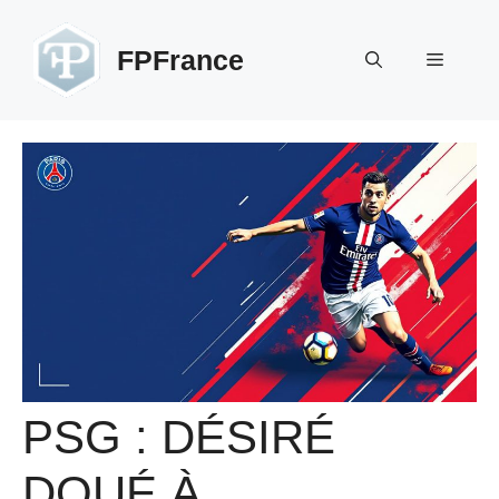
Aller
au
FPFrance
Menu
contenu
PSG : DÉSIRÉ
DOUÉ À