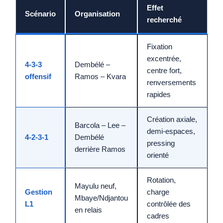
Effet
Scénario
Organisation
recherché
Fixation
excentrée,
4-3-3
Dembélé –
centre fort,
offensif
Ramos – Kvara
renversements
rapides
Création axiale,
Barcola – Lee –
demi-espaces,
4-2-3-1
Dembélé
pressing
derrière Ramos
orienté
Rotation,
Mayulu neuf,
Gestion
charge
Mbaye/Ndjantou
L1
contrôlée des
en relais
cadres