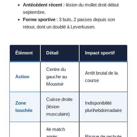
Antécédent récent
: lésion du mollet droit début
septembre.
Forme sportive
: 3 buts, 2 passes depuis son
retour, dont un doublé à Leverkusen.
Élément
Détail
Impact sportif
Centre du
Arrêt brutal de la
Action
gauche au
course
Moustoir
Cuisse droite
Zone
Indisponibilité
(lésion
touchée
plurihebdomadaire
musculaire)
4e match
après
Risque de rechute