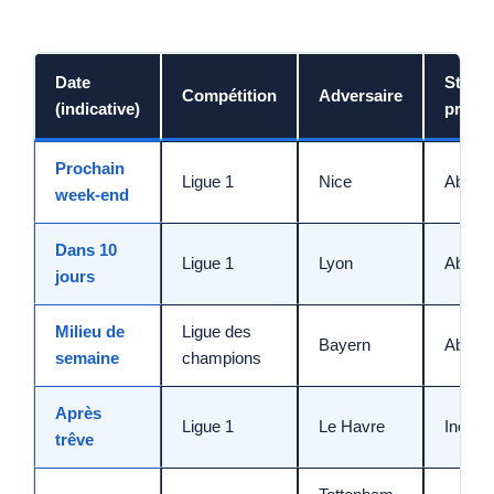
Date
Statut
Compétition
Adversaire
(indicative)
proba
Prochain
Ligue 1
Nice
Absen
week-end
Dans 10
Ligue 1
Lyon
Absen
jours
Milieu de
Ligue des
Bayern
Absen
semaine
champions
Après
Ligue 1
Le Havre
Incerta
trêve