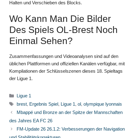
Halten und Verschieben des Blocks.
Wo Kann Man Die Bilder
Des Spiels OL-Brest Noch
Einmal Sehen?
Zusammenfassungen und Videoanalysen sind auf den
üblichen Plattformen und offiziellen Kanälen verfügbar, mit
Kompilationen der Schlüsselszenen dieses 18. Spieltags
der Ligue 1.
Kategorien
Ligue 1
Schlagwörter
brest
,
Ergebnis Spiel
,
Ligue 1
,
ol
,
olympique lyonnais
Mbappé und Bronze an der Spitze der Mannschaften
des Jahres EA FC 26
FM-Update 26 26.1.2: Verbesserungen der Navigation
und Stabilitätskorrekturen