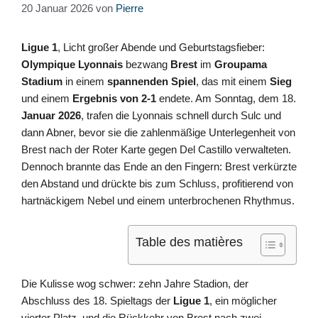
20 Januar 2026
von
Pierre
Ligue 1
, Licht großer Abende und Geburtstagsfieber:
Olympique Lyonnais
bezwang
Brest
im
Groupama
Stadium
in einem
spannenden Spiel
, das mit einem
Sieg
und einem
Ergebnis von 2-1
endete. Am Sonntag, dem 18.
Januar 2026
, trafen die Lyonnais schnell durch Sulc und
dann Abner, bevor sie die zahlenmäßige Unterlegenheit von
Brest nach der Roter Karte gegen Del Castillo verwalteten.
Dennoch brannte das Ende an den Fingern: Brest verkürzte
den Abstand und drückte bis zum Schluss, profitierend von
hartnäckigem Nebel und einem unterbrochenen Rhythmus.
Table des matières
Die Kulisse wog schwer: zehn Jahre Stadion, der
Abschluss des 18. Spieltags der
Ligue 1
, ein möglicher
vierter Platz, und die Rückkehr von Brest nach zwei