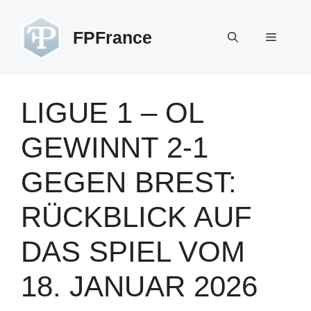
Zum
Inhalt
FPFrance
Menü
springen
LIGUE 1 – OL
GEWINNT 2-1
GEGEN BREST:
RÜCKBLICK AUF
DAS SPIEL VOM
18. JANUAR 2026