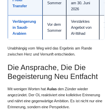
Sommer
am 30. Juni
Geha
Transfer
2026
Proj
Verlängerung
Verstärktes
Attra
Vor dem
in Saudi-
Angebot von
OL, f
Sommer
Arabien
Al-Ittihad
Bind
Unabhängig vom Weg wird das Ergebnis am Rande
zwischen Herz und Vernunft entschieden.
Die Ansprache, Die Die
Begeisterung Neu Entfacht
Mit wenigen Worten hat
Aulas
den Zünder wieder
angezündet. Der OL reaktiviert eine kollektive Erinnerung
und nährt eine gegenwärtige Ambition. Es ist nicht nur eine
Erinnerung, sondern eine Perspektive.