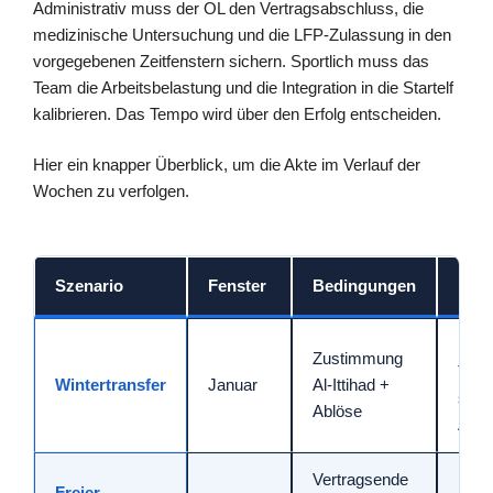
Administrativ muss der OL den Vertragsabschluss, die
medizinische Untersuchung und die LFP-Zulassung in den
vorgegebenen Zeitfenstern sichern. Sportlich muss das
Team die Arbeitsbelastung und die Integration in die Startelf
kalibrieren. Das Tempo wird über den Erfolg entscheiden.
Hier ein knapper Überblick, um die Akte im Verlauf der
Wochen zu verfolgen.
Szenario
Fenster
Bedingungen
Hind
Kost
Zustimmung
Timi
Wintertransfer
Januar
Al-Ittihad +
schn
Ablöse
Anp
Vertragsende
Konk
Freier