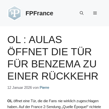
Zum
Inhalt
FPFrance
Menü
springen
OL : AULAS
ÖFFNET DIE TÜR
FÜR BENZEMA ZU
EINER RÜCKKEHR
12 Januar 2026
von
Pierre
OL
öffnet eine Tür, die die Fans nie wirklich zugeschlagen
haben. Auf der France 2-Sendung „Quelle Époque!“ richtete