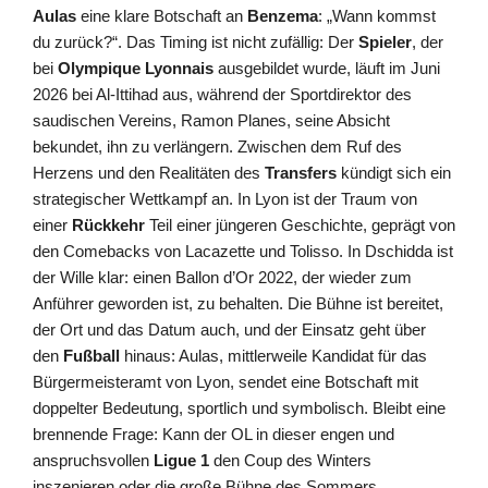
Aulas
eine klare Botschaft an
Benzema
: „Wann kommst
du zurück?“. Das Timing ist nicht zufällig: Der
Spieler
, der
bei
Olympique Lyonnais
ausgebildet wurde, läuft im Juni
2026 bei Al-Ittihad aus, während der Sportdirektor des
saudischen Vereins, Ramon Planes, seine Absicht
bekundet, ihn zu verlängern. Zwischen dem Ruf des
Herzens und den Realitäten des
Transfers
kündigt sich ein
strategischer Wettkampf an. In Lyon ist der Traum von
einer
Rückkehr
Teil einer jüngeren Geschichte, geprägt von
den Comebacks von Lacazette und Tolisso. In Dschidda ist
der Wille klar: einen Ballon d’Or 2022, der wieder zum
Anführer geworden ist, zu behalten. Die Bühne ist bereitet,
der Ort und das Datum auch, und der Einsatz geht über
den
Fußball
hinaus: Aulas, mittlerweile Kandidat für das
Bürgermeisteramt von Lyon, sendet eine Botschaft mit
doppelter Bedeutung, sportlich und symbolisch. Bleibt eine
brennende Frage: Kann der OL in dieser engen und
anspruchsvollen
Ligue 1
den Coup des Winters
inszenieren oder die große Bühne des Sommers